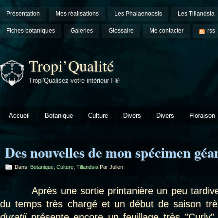
Présentation
Mes réalisations
Les Phalaenopsis
Les Tillandsia
Fiches botaniques
Galeries
Glossaire
Me contacter
rss
Tropi’Qualité
Tropi'Qualisez votre intérieur ! ®
Accueil
Botanique
Culture
Divers
Divers
Floraison
Des nouvelles de mon spécimen géan
Dans:
Botanique
,
Culture
,
Tillandsia
Par Julien
Après une sortie printanière un peu tardive 
du temps très chargé et un début de saison très
duratii
présente encore un feuillage très "Curly".